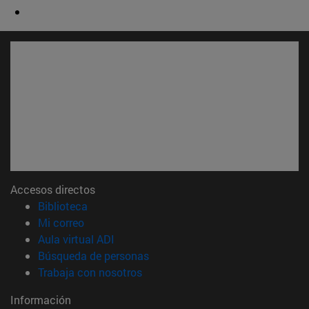
Accesos directos
(abre en nueva ventana)
Biblioteca
(abre en nueva ventana)
Mi correo
(abre en nueva ventana)
Aula virtual ADI
(abre en nueva ventana)
Búsqueda de personas
(abre en nueva ventana)
Trabaja con nosotros
Información