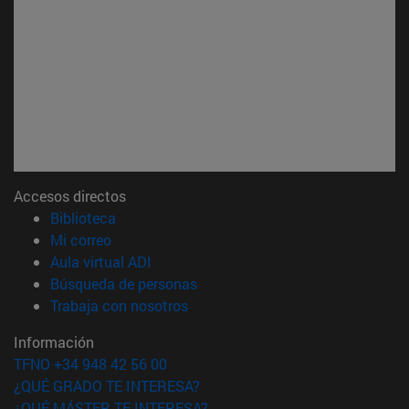
Accesos directos
(abre en nueva ventana)
Biblioteca
(abre en nueva ventana)
Mi correo
(abre en nueva ventana)
Aula virtual ADI
(abre en nueva ventana)
Búsqueda de personas
(abre en nueva ventana)
Trabaja con nosotros
Información
TFNO +34 948 42 56 00
¿QUÉ GRADO TE INTERESA?
¿QUÉ MÁSTER TE INTERESA?