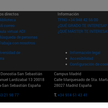
os directos
Información
(abre en nueva ventana)
Biblioteca
TFNO +34 948 42 56 00
(abre en nueva ventana)
Mi correo
¿QUÉ GRADO TE INTERESA?
(abre en nueva ventana)
Aula virtual ADI
¿QUÉ MÁSTER TE INTERESA
(abre en nueva ventana)
Búsqueda de personas
(abre en nueva ventana)
Trabaja con nosotros
versidad de
Información legal
rra
Accesibilidad
Configuración de coo
Donostia-San Sebastián
Campus Madrid
anuel Lardizabal 13 20018
Calle Marquesado de Sta. Marta
a-San Sebastián España
28027 Madrid España
43 21 98 77
T.
+34 914 51 43 41
Nueva York (IESE)
Campus Munich (IESE)