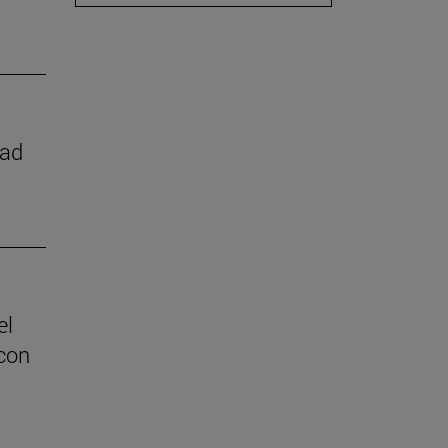
dad
el
con