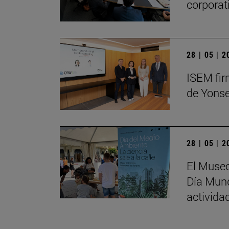
corporat
28 | 05 | 
ISEM fir
de Yonse
28 | 05 | 
El Museo
Día Mund
activida