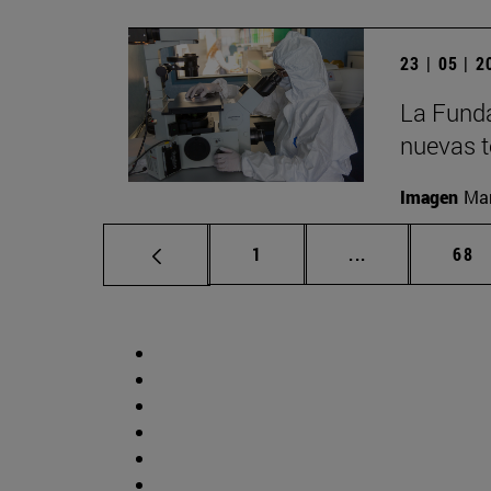
23 | 05 | 
La Funda
nuevas t
Imagen
Man
Página
Páginas interm
Pág
1
...
68