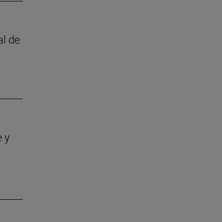
al de
e y