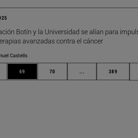
2025
ción Botín y la Universidad se alían para impul
erapias avanzadas contra el cáncer
uel Castells
edias Use TAB para desplazarse.
ina
Página
Página
Páginas intermedias Us
Página
69
70
...
389