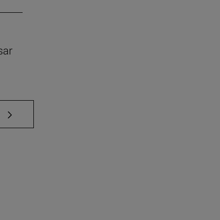
sar
e TAB para desplazarse.