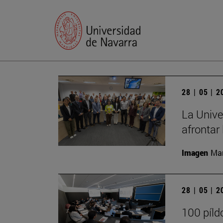
28 | 05 | 
La Unive
afrontar 
Imagen
Man
28 | 05 | 
100 píld