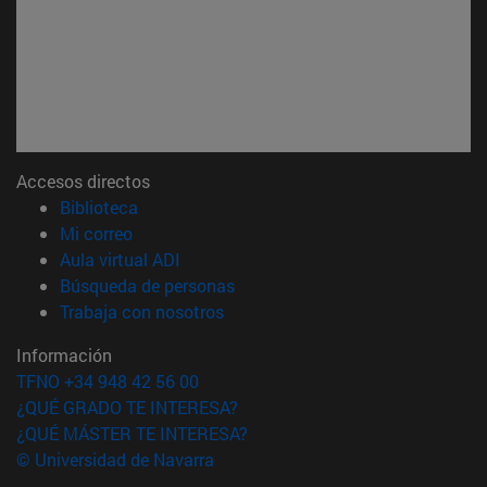
Accesos directos
(abre en nueva ventana)
Biblioteca
(abre en nueva ventana)
Mi correo
(abre en nueva ventana)
Aula virtual ADI
(abre en nueva ventana)
Búsqueda de personas
(abre en nueva ventana)
Trabaja con nosotros
Información
TFNO +34 948 42 56 00
¿QUÉ GRADO TE INTERESA?
¿QUÉ MÁSTER TE INTERESA?
© Universidad de Navarra