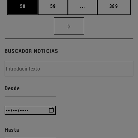
Página
Página
Páginas intermedias U
Página
58
59
...
389
BUSCADOR NOTICIAS
Desde
Hasta