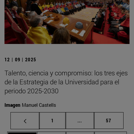
12 | 09 | 2025
Talento, ciencia y compromiso: los tres ejes
de la Estrategia de la Universidad para el
periodo 2025-2030
Imagen
Manuel Castells
Página
Páginas intermedias Us
Página
1
...
57