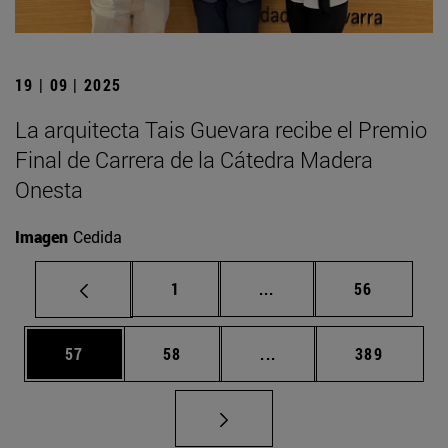
19 | 09 | 2025
La arquitecta Tais Guevara recibe el Premio
Final de Carrera de la Cátedra Madera
Onesta
Imagen
Cedida
Página
Páginas intermedias Us
Página
1
...
56
Página
Página
Páginas intermedias U
Página
57
58
...
389