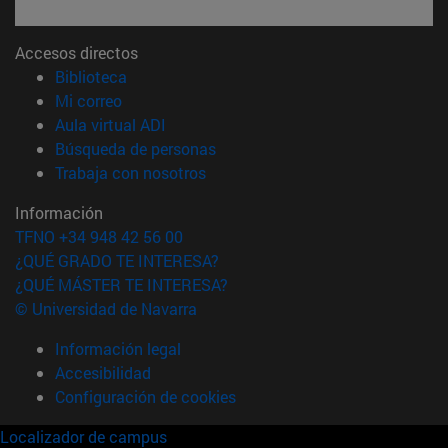
Accesos directos
(abre en nueva ventana)
Biblioteca
(abre en nueva ventana)
Mi correo
(abre en nueva ventana)
Aula virtual ADI
(abre en nueva ventana)
Búsqueda de personas
(abre en nueva ventana)
Trabaja con nosotros
Información
TFNO +34 948 42 56 00
¿QUÉ GRADO TE INTERESA?
¿QUÉ MÁSTER TE INTERESA?
© Universidad de Navarra
Información legal
Accesibilidad
Configuración de cookies
Localizador de campus