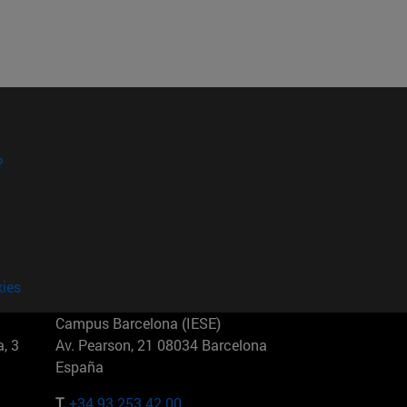
?
kies
Campus Barcelona (IESE)
, 3
Av. Pearson, 21 08034 Barcelona
España
T.
+34 93 253 42 00