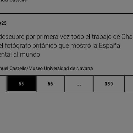
2025
escubre por primera vez todo el trabajo de Cha
 el fotógrafo británico que mostró la España
tal al mundo
uel Castells/Museo Universidad de Navarra
edias Use TAB para desplazarse.
ina
Página
Página
Páginas intermedias Us
Página
55
56
...
389