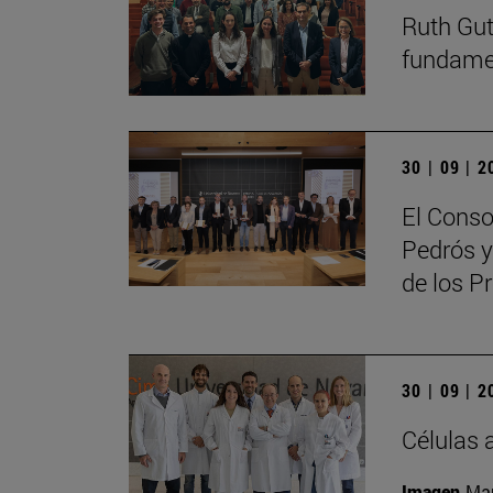
Ruth Guti
fundamen
30 | 09 | 
El Conso
Pedrós y
de los 
30 | 09 | 
Células 
Imagen
Man