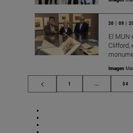
30 | 09 | 
El MUN d
Clifford,
monumen
Imagen
Man
Página
Páginas interm
Pág
1
...
54