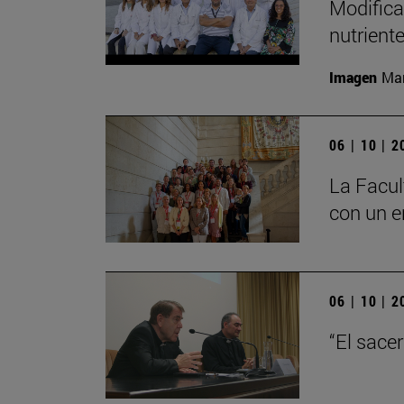
Modifica
nutrient
Imagen
Man
06 | 10 | 
La Facul
con un e
06 | 10 | 
“El sace