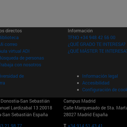
os directos
Información
(abre en nueva ventana)
Biblioteca
TFNO +34 948 42 56 00
(abre en nueva ventana)
Mi correo
¿QUÉ GRADO TE INTERESA?
(abre en nueva ventana)
Aula virtual ADI
¿QUÉ MÁSTER TE INTERESA
(abre en nueva ventana)
Búsqueda de personas
(abre en nueva ventana)
Trabaja con nosotros
versidad de
Información legal
rra
Accesibilidad
Configuración de coo
Donostia-San Sebastián
Campus Madrid
anuel Lardizabal 13 20018
Calle Marquesado de Sta. Marta
a-San Sebastián España
28027 Madrid España
43 21 98 77
T.
+34 914 51 43 41