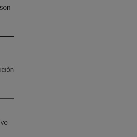
 son
ición
ivo