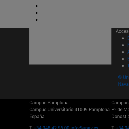
Acces
© Uni
Nava
Campus Pamplona
Campus 
Campus Universitario 31009 Pamplona
Pº de M
España
Donosti
T.
+34 948 42 56 00
info@unav.es
T.
+34 9