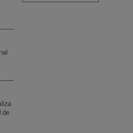
nal
aliza
l de