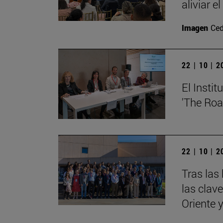
aliviar e
Imagen
Ced
22 | 10 | 
El Insti
'The Roa
22 | 10 | 
Tras las
las clav
Oriente 