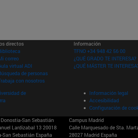
os directos
Información
(abre en nueva ventana)
Biblioteca
TFNO +34 948 42 56 00
(abre en nueva ventana)
Mi correo
¿QUÉ GRADO TE INTERESA?
(abre en nueva ventana)
Aula virtual ADI
¿QUÉ MÁSTER TE INTERESA
(abre en nueva ventana)
Búsqueda de personas
(abre en nueva ventana)
Trabaja con nosotros
versidad de
Información legal
rra
Accesibilidad
Configuración de coo
Donostia-San Sebastián
Campus Madrid
anuel Lardizabal 13 20018
Calle Marquesado de Sta. Marta
a-San Sebastián España
28027 Madrid España