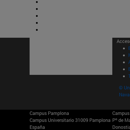
Acces
© Uni
Nava
Campus Pamplona
Campus 
Campus Universitario 31009 Pamplona
Pº de M
España
Donosti