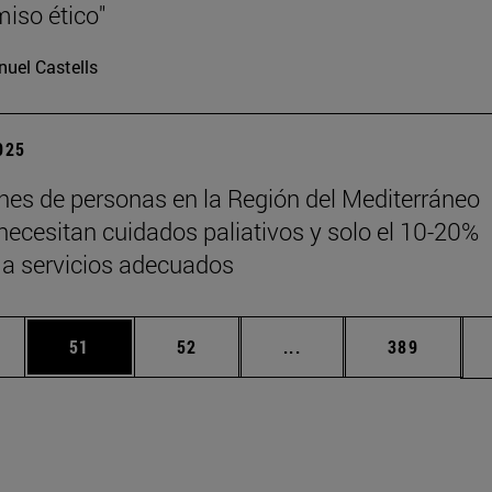
iso ético"
uel Castells
2025
ones de personas en la Región del Mediterráneo
 necesitan cuidados paliativos y solo el 10-20%
a servicios adecuados
edias Use TAB para desplazarse.
ina
Página
Página
Páginas intermedias Us
Página
51
52
...
389