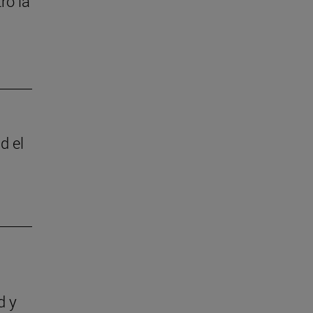
ró la
d el
d y