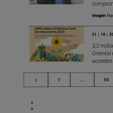
comprom
Imagen
Man
21 | 10 | 
3,2 mill
Oriental
acceden 
Página
Páginas interm
Pág
1
...
50