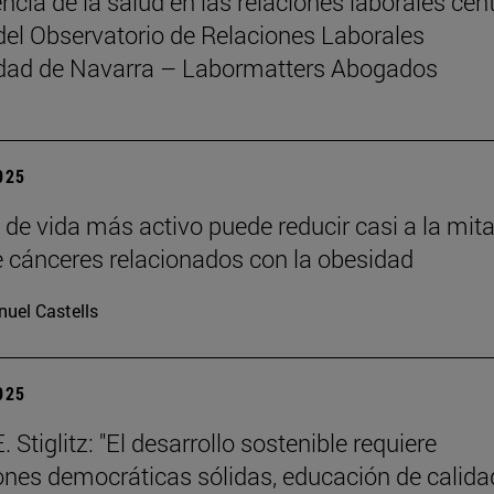
ncia de la salud en las relaciones laborales cent
del Observatorio de Relaciones Laborales
idad de Navarra – Labormatters Abogados
2025
o de vida más activo puede reducir casi a la mita
e cánceres relacionados con la obesidad
uel Castells
2025
 Stiglitz: "El desarrollo sostenible requiere
iones democráticas sólidas, educación de calida