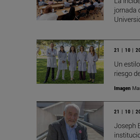
La incide
jornada 
Univers
21 | 10 | 
Un estil
riesgo d
Imagen
Man
21 | 10 | 
Joseph E.
instituc