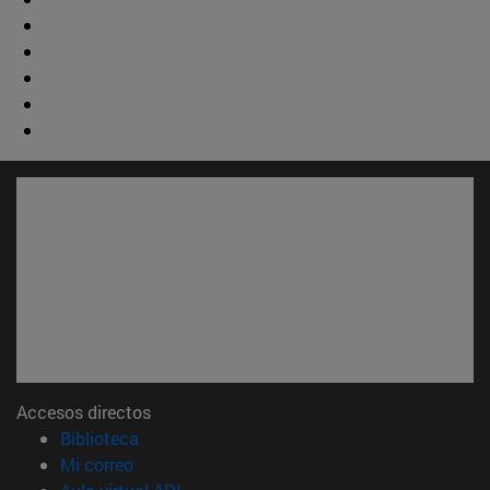
Accesos directos
(abre en nueva ventana)
Biblioteca
(abre en nueva ventana)
Mi correo
(abre en nueva ventana)