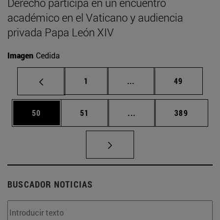
Derecho participa en un encuentro
académico en el Vaticano y audiencia
privada Papa León XIV
Imagen
Cedida
Página
Páginas intermedias Us
Página
1
...
49
Página
Página
Páginas intermedias U
Página
50
51
...
389
BUSCADOR NOTICIAS