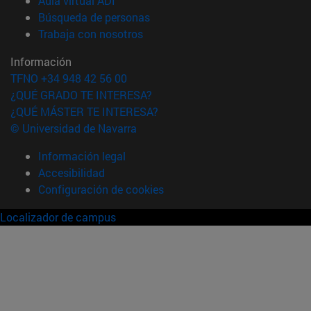
Aula virtual ADI
(abre en nueva ventana)
Búsqueda de personas
(abre en nueva ventana)
Trabaja con nosotros
Información
TFNO +34 948 42 56 00
¿QUÉ GRADO TE INTERESA?
¿QUÉ MÁSTER TE INTERESA?
© Universidad de Navarra
Información legal
Accesibilidad
Configuración de cookies
Localizador de campus