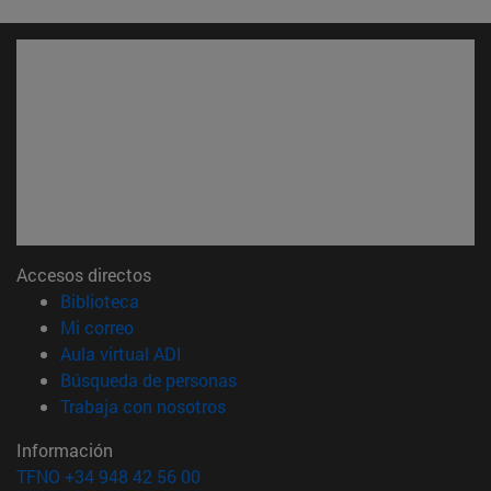
Accesos directos
(abre en nueva ventana)
Biblioteca
(abre en nueva ventana)
Mi correo
(abre en nueva ventana)
Aula virtual ADI
(abre en nueva ventana)
Búsqueda de personas
(abre en nueva ventana)
Trabaja con nosotros
Información
TFNO +34 948 42 56 00