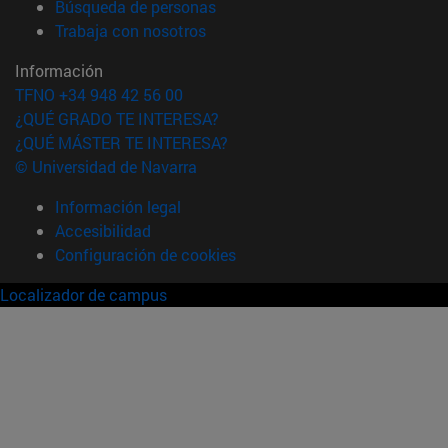
(abre en nueva ventana)
Búsqueda de personas
(abre en nueva ventana)
Trabaja con nosotros
Información
TFNO +34 948 42 56 00
¿QUÉ GRADO TE INTERESA?
¿QUÉ MÁSTER TE INTERESA?
© Universidad de Navarra
Información legal
Accesibilidad
Configuración de cookies
Localizador de campus