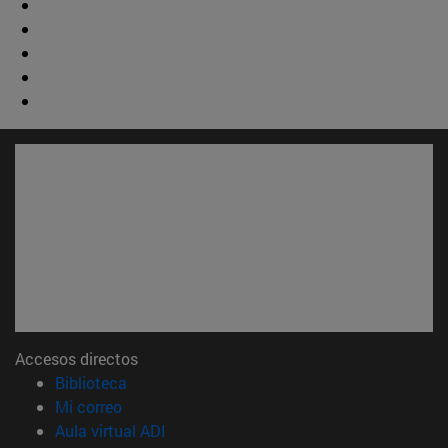
Accesos directos
(abre en nueva ventana)
Biblioteca
(abre en nueva ventana)
Mi correo
(abre en nueva ventana)
Aula virtual ADI