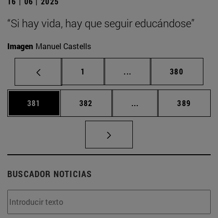
16 | 06 | 2025
“Si hay vida, hay que seguir educándose”
Imagen
Manuel Castells
Página
Páginas intermedias Us
Página
1
...
380
Página
Página
Páginas intermedias 
Página
381
382
...
389
BUSCADOR NOTICIAS