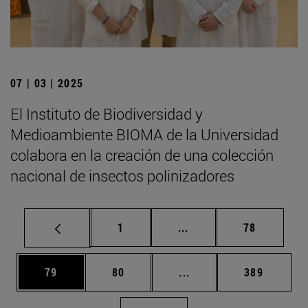
07 | 03 | 2025
El Instituto de Biodiversidad y
Medioambiente BIOMA de la Universidad
colabora en la creación de una colección
nacional de insectos polinizadores
Página
Páginas intermedias Us
Página
1
...
78
Página
Página
Páginas intermedias U
Página
79
80
...
389