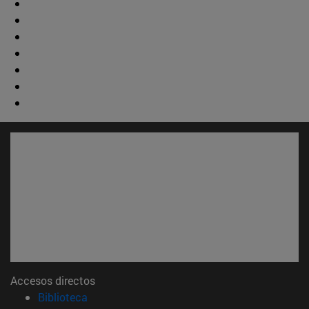
Accesos directos
(abre en nueva ventana)
Biblioteca