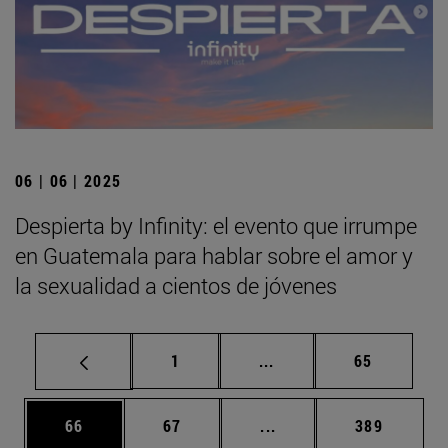
06 | 06 | 2025
Despierta by Infinity: el evento que irrumpe
en Guatemala para hablar sobre el amor y
la sexualidad a cientos de jóvenes
Página
Páginas intermedias Us
Página
1
...
65
Página
Página
Páginas intermedias U
Página
66
67
...
389