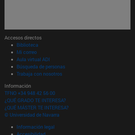
Accesos directos
(abre en nueva ventana)
Biblioteca
(abre en nueva ventana)
Mi correo
(abre en nueva ventana)
Aula virtual ADI
(abre en nueva ventana)
Búsqueda de personas
(abre en nueva ventana)
Trabaja con nosotros
Información
TFNO +34 948 42 56 00
¿QUÉ GRADO TE INTERESA?
¿QUÉ MÁSTER TE INTERESA?
© Universidad de Navarra
Información legal
Accesibilidad