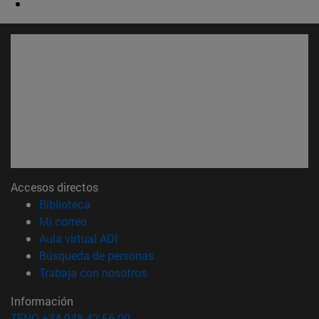
Accesos directos
(abre en nueva ventana)
Biblioteca
(abre en nueva ventana)
Mi correo
(abre en nueva ventana)
Aula virtual ADI
(abre en nueva ventana)
Búsqueda de personas
(abre en nueva ventana)
Trabaja con nosotros
Información
TFNO +34 948 42 56 00