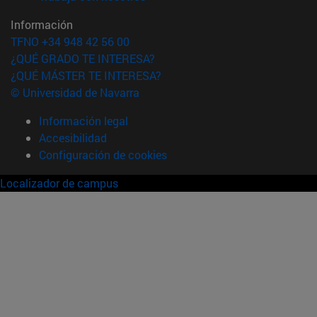
Información
TFNO +34 948 42 56 00
¿QUÉ GRADO TE INTERESA?
¿QUÉ MÁSTER TE INTERESA?
© Universidad de Navarra
Información legal
Accesibilidad
Configuración de cookies
Localizador de campus