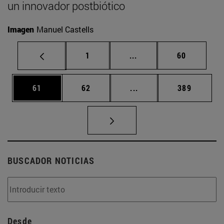
un innovador postbiótico
Imagen
Manuel Castells
Página
Páginas intermedias Us
Página
1
...
60
Página
Página
Páginas intermedias U
Página
61
62
...
389
BUSCADOR NOTICIAS
Desde