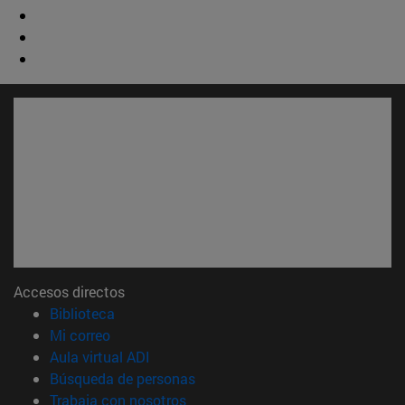
Accesos directos
(abre en nueva ventana)
Biblioteca
(abre en nueva ventana)
Mi correo
(abre en nueva ventana)
Aula virtual ADI
(abre en nueva ventana)
Búsqueda de personas
(abre en nueva ventana)
Trabaja con nosotros