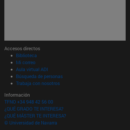
Accesos directos
(abre en nueva ventana)
Biblioteca
(abre en nueva ventana)
Mi correo
(abre en nueva ventana)
Aula virtual ADI
(abre en nueva ventana)
Búsqueda de personas
(abre en nueva ventana)
Trabaja con nosotros
Información
TFNO +34 948 42 56 00
¿QUÉ GRADO TE INTERESA?
¿QUÉ MÁSTER TE INTERESA?
© Universidad de Navarra