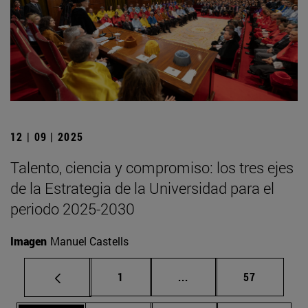
12 | 09 | 2025
Talento, ciencia y compromiso: los tres ejes
de la Estrategia de la Universidad para el
periodo 2025-2030
Imagen
Manuel Castells
Página
Páginas intermedias Us
Página
1
...
57