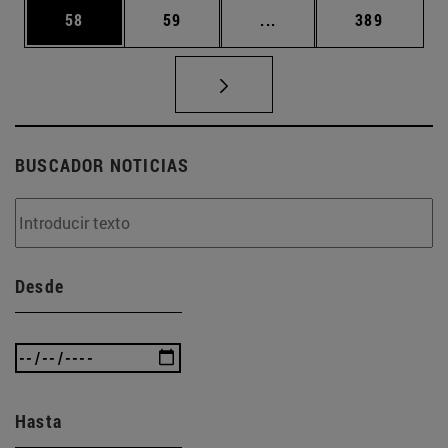
Página
Página
Páginas intermedias U
Página
58
59
...
389
BUSCADOR NOTICIAS
Desde
Hasta