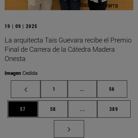
19 | 09 | 2025
La arquitecta Tais Guevara recibe el Premio
Final de Carrera de la Cátedra Madera
Onesta
Imagen
Cedida
Página
Páginas intermedias Us
Página
1
...
56
Página
Página
Páginas intermedias U
Página
57
58
...
389