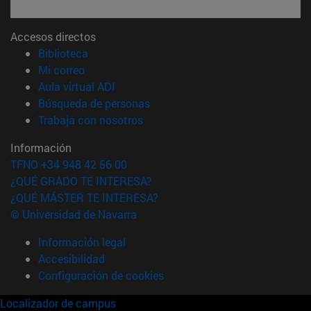
Accesos directos
(abre en nueva ventana)
Biblioteca
(abre en nueva ventana)
Mi correo
(abre en nueva ventana)
Aula virtual ADI
(abre en nueva ventana)
Búsqueda de personas
(abre en nueva ventana)
Trabaja con nosotros
Información
TFNO +34 948 42 56 00
¿QUÉ GRADO TE INTERESA?
¿QUÉ MÁSTER TE INTERESA?
© Universidad de Navarra
Información legal
Accesibilidad
Configuración de cookies
Localizador de campus