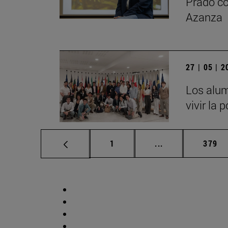
Prado co
Azanza
27 | 05 | 
Los alum
vivir la 
Página
Páginas intermed
Págin
1
...
379