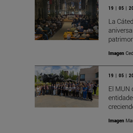
19 | 05 | 
La Cáted
aniversa
patrimon
Imagen
Ced
19 | 05 | 
El MUN c
entidades
creciend
Imagen
Man