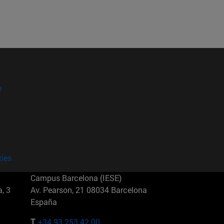
?
kies
Campus Barcelona (IESE)
, 3
Av. Pearson, 21 08034 Barcelona
España
T.
+34 93 253 42 00