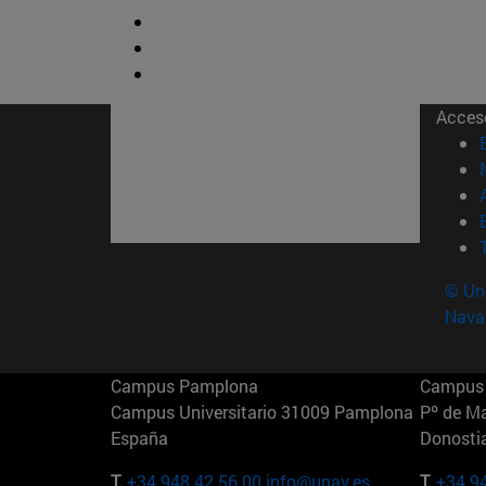
Acces
© Uni
Nava
Campus Pamplona
Campus 
Campus Universitario 31009 Pamplona
Pº de M
España
Donosti
T.
+34 948 42 56 00
info@unav.es
T.
+34 9