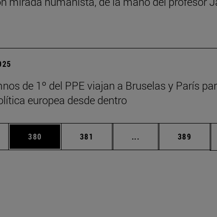
n mirada humanista, de la mano del profesor J
2025
nos de 1º del PPE viajan a Bruselas y París pa
política europea desde dentro
ias Use TAB para desplazarse.
a
Página
Página
Páginas intermedias 
Página
380
381
...
389