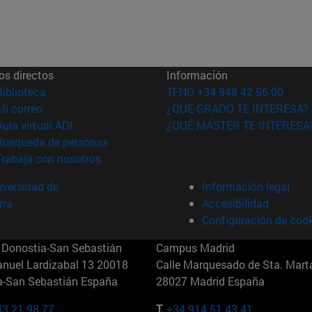
os directos
Información
(abre en nueva ventana)
Biblioteca
TFNO +34 948 42 56 00
(abre en nueva ventana)
Mi correo
¿QUÉ GRADO TE INTERESA?
(abre en nueva ventana)
Aula virtual ADI
¿QUÉ MÁSTER TE INTERESA
(abre en nueva ventana)
Búsqueda de personas
(abre en nueva ventana)
Trabaja con nosotros
versidad de
Información legal
rra
Accesibilidad
Configuración de coo
Donostia-San Sebastián
Campus Madrid
anuel Lardizabal 13 20018
Calle Marquesado de Sta. Marta
a-San Sebastián España
28027 Madrid España
43 21 98 77
T.
+34 914 51 43 41