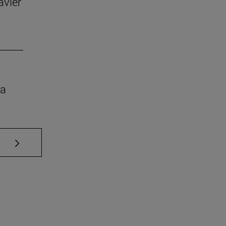
avier
ra
Use TAB para desplazarse.