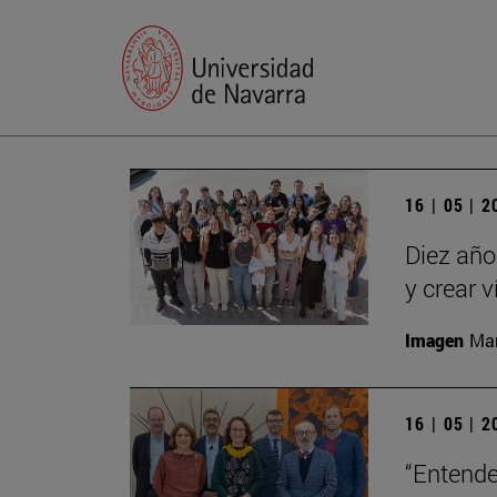
16 | 05 | 
Diez año
y crear 
Imagen
Man
16 | 05 | 
“Entende