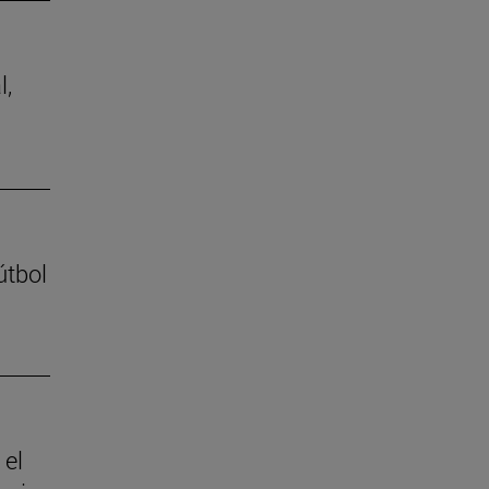
l,
útbol
 el