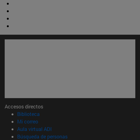
Accesos directos
(abre en nueva ventana)
Biblioteca
(abre en nueva ventana)
Mi correo
(abre en nueva ventana)
Aula virtual ADI
(abre en nueva ventana)
Búsqueda de personas