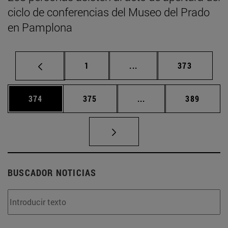
ciclo de conferencias del Museo del Prado
en Pamplona
Página
Páginas intermedias Us
Página
1
...
373
Página
Página
Páginas intermedias 
Página
374
375
...
389
BUSCADOR NOTICIAS