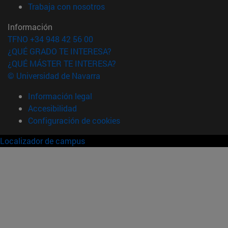
(abre en nueva ventana)
Trabaja con nosotros
Información
TFNO +34 948 42 56 00
¿QUÉ GRADO TE INTERESA?
¿QUÉ MÁSTER TE INTERESA?
© Universidad de Navarra
Información legal
Accesibilidad
Configuración de cookies
Localizador de campus