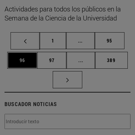
Actividades para todos los públicos en la
Semana de la Ciencia de la Universidad
Página
Páginas intermedias Us
Página
1
...
95
Página
Página
Páginas intermedias U
Página
96
97
...
389
BUSCADOR NOTICIAS