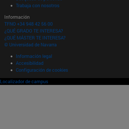
(abre en nueva ventana)
Trabaja con nosotros
Información
TFNO +34 948 42 56 00
¿QUÉ GRADO TE INTERESA?
¿QUÉ MÁSTER TE INTERESA?
© Universidad de Navarra
Información legal
Accesibilidad
Configuración de cookies
Localizador de campus