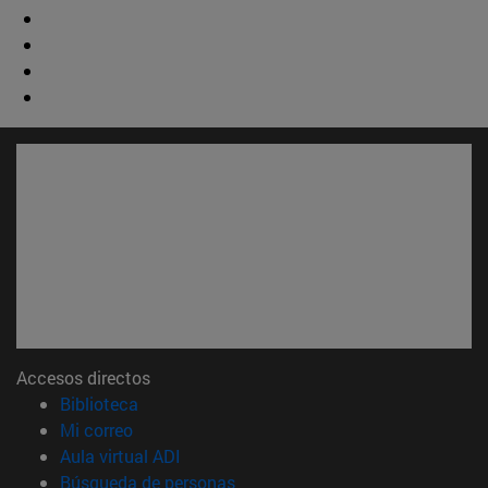
Accesos directos
(abre en nueva ventana)
Biblioteca
(abre en nueva ventana)
Mi correo
(abre en nueva ventana)
Aula virtual ADI
(abre en nueva ventana)
Búsqueda de personas