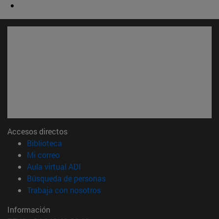
Accesos directos
(abre en nueva ventana)
Biblioteca
(abre en nueva ventana)
Mi correo
(abre en nueva ventana)
Aula virtual ADI
(abre en nueva ventana)
Búsqueda de personas
(abre en nueva ventana)
Trabaja con nosotros
Información