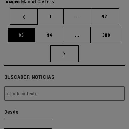
Imagen
Manuel Castells
Página
Páginas intermedias Us
Página
1
...
92
Página
Página
Páginas intermedias U
Página
93
94
...
389
BUSCADOR NOTICIAS
Desde