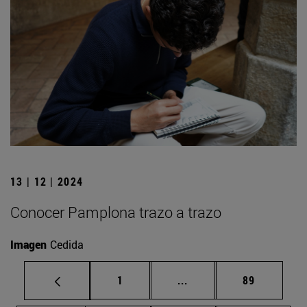
13 | 12 | 2024
Conocer Pamplona trazo a trazo
Imagen
Cedida
Página
Páginas intermedias Us
Página
1
...
89