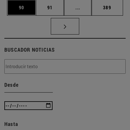
Página
Página
Páginas intermedias U
Página
90
91
...
389
BUSCADOR NOTICIAS
Desde
Hasta