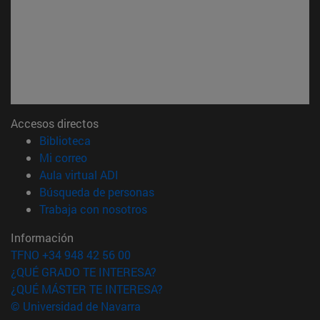
Accesos directos
(abre en nueva ventana)
Biblioteca
(abre en nueva ventana)
Mi correo
(abre en nueva ventana)
Aula virtual ADI
(abre en nueva ventana)
Búsqueda de personas
(abre en nueva ventana)
Trabaja con nosotros
Información
TFNO +34 948 42 56 00
¿QUÉ GRADO TE INTERESA?
¿QUÉ MÁSTER TE INTERESA?
© Universidad de Navarra