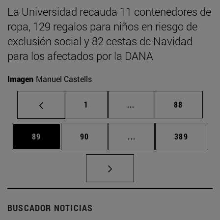
La Universidad recauda 11 contenedores de
ropa, 129 regalos para niños en riesgo de
exclusión social y 82 cestas de Navidad
para los afectados por la DANA
Imagen
Manuel Castells
Página
Páginas intermedias Us
Página
1
...
88
Página
Página
Páginas intermedias U
Página
89
90
...
389
BUSCADOR NOTICIAS