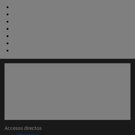
Accesos directos
(abre en nueva ventana)