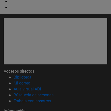
Accesos directos
(abre en nueva ventana)
Biblioteca
(abre en nueva ventana)
Mi correo
(abre en nueva ventana)
Aula virtual ADI
(abre en nueva ventana)
Búsqueda de personas
(abre en nueva ventana)
Trabaja con nosotros
Información