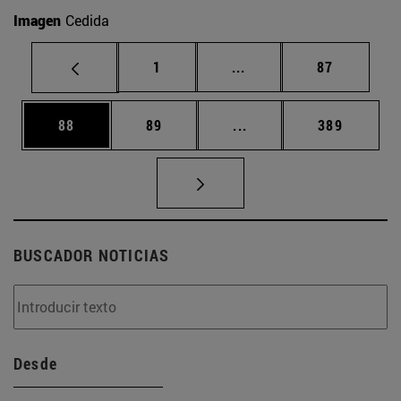
Imagen
Cedida
Página
Páginas intermedias Us
Página
1
...
87
Página
Página
Páginas intermedias U
Página
88
89
...
389
BUSCADOR NOTICIAS
Desde