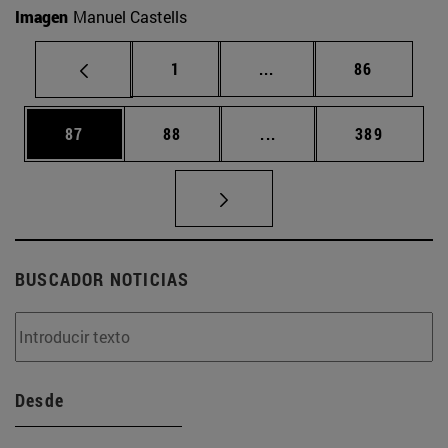
Imagen
Manuel Castells
Página
Páginas intermedias Us
Página
1
...
86
Página
Página
Páginas intermedias U
Página
87
88
...
389
BUSCADOR NOTICIAS
Desde