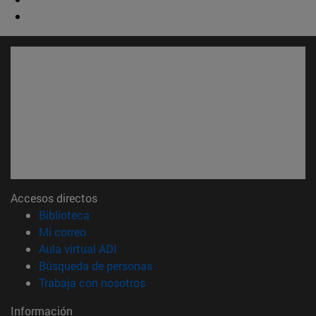
Accesos directos
(abre en nueva ventana)
Biblioteca
(abre en nueva ventana)
Mi correo
(abre en nueva ventana)
Aula virtual ADI
(abre en nueva ventana)
Búsqueda de personas
(abre en nueva ventana)
Trabaja con nosotros
Información