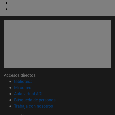
Accesos directos
(abre en nueva ventana)
Biblioteca
(abre en nueva ventana)
Mi correo
(abre en nueva ventana)
Aula virtual ADI
(abre en nueva ventana)
Búsqueda de personas
(abre en nueva ventana)
Trabaja con nosotros