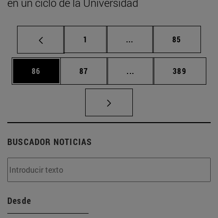
en un ciclo de la Universidad
Página
Páginas intermedias Us
Página
1
...
85
Página
Página
Páginas intermedias U
Página
86
87
...
389
BUSCADOR NOTICIAS
Desde