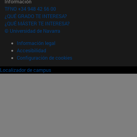
Información
TFNO +34 948 42 56 00
¿QUÉ GRADO TE INTERESA?
¿QUÉ MÁSTER TE INTERESA?
© Universidad de Navarra
Información legal
Accesibilidad
Configuración de cookies
Localizador de campus