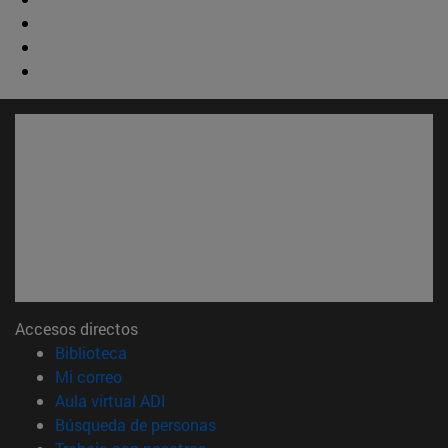
Accesos directos
(abre en nueva ventana)
Biblioteca
(abre en nueva ventana)
Mi correo
(abre en nueva ventana)
Aula virtual ADI
(abre en nueva ventana)
Búsqueda de personas
(abre en nueva ventana)