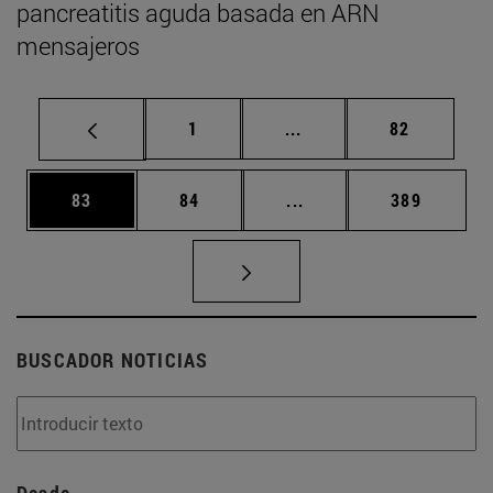
pancreatitis aguda basada en ARN
mensajeros
Página
Páginas intermedias Us
Página
1
...
82
Página
Página
Páginas intermedias U
Página
83
84
...
389
BUSCADOR NOTICIAS
Desde