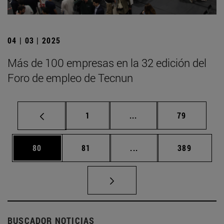
04 | 03 | 2025
Más de 100 empresas en la 32 edición del
Foro de empleo de Tecnun
Página
Páginas intermedias Us
Página
1
...
79
Página
Página
Páginas intermedias U
Página
80
81
...
389
BUSCADOR NOTICIAS