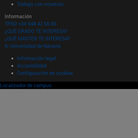
(abre en nueva ventana)
Trabaja con nosotros
Información
TFNO +34 948 42 56 00
¿QUÉ GRADO TE INTERESA?
¿QUÉ MÁSTER TE INTERESA?
© Universidad de Navarra
Información legal
Accesibilidad
Configuración de cookies
Localizador de campus