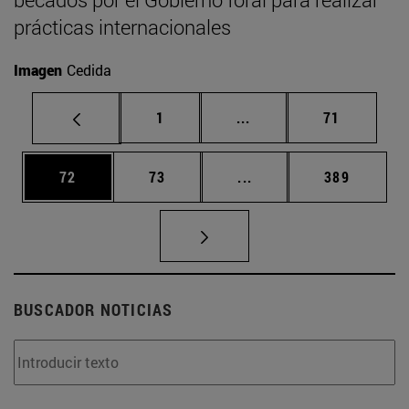
prácticas internacionales
Imagen
Cedida
Página
Páginas intermedias Us
Página
1
...
71
Página
Página
Páginas intermedias U
Página
72
73
...
389
BUSCADOR NOTICIAS