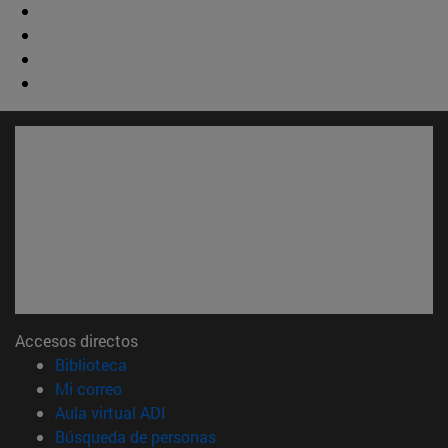
Accesos directos
(abre en nueva ventana)
Biblioteca
(abre en nueva ventana)
Mi correo
(abre en nueva ventana)
Aula virtual ADI
(abre en nueva ventana)
Búsqueda de personas