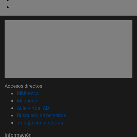
Accesos directos
(abre en nueva ventana)
Biblioteca
(abre en nueva ventana)
Mi correo
(abre en nueva ventana)
Aula virtual ADI
(abre en nueva ventana)
Búsqueda de personas
(abre en nueva ventana)
Trabaja con nosotros
Información