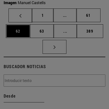
Imagen
Manuel Castells
Página
Páginas intermedias Us
Página
1
...
61
Página
Página
Páginas intermedias U
Página
62
63
...
389
BUSCADOR NOTICIAS
Desde