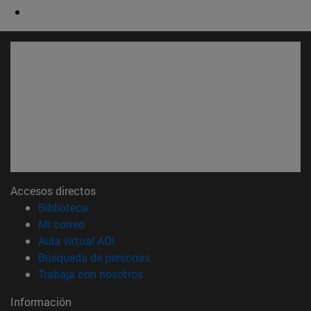
Accesos directos
(abre en nueva ventana)
Biblioteca
(abre en nueva ventana)
Mi correo
(abre en nueva ventana)
Aula virtual ADI
(abre en nueva ventana)
Búsqueda de personas
(abre en nueva ventana)
Trabaja con nosotros
Información