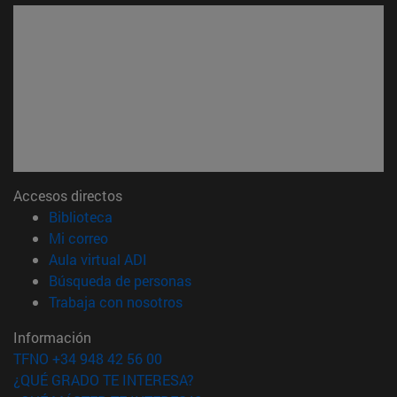
Accesos directos
(abre en nueva ventana)
Biblioteca
(abre en nueva ventana)
Mi correo
(abre en nueva ventana)
Aula virtual ADI
(abre en nueva ventana)
Búsqueda de personas
(abre en nueva ventana)
Trabaja con nosotros
Información
TFNO +34 948 42 56 00
¿QUÉ GRADO TE INTERESA?