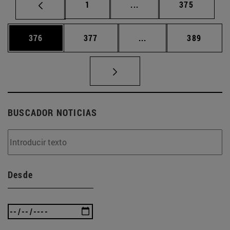
Página
Páginas intermedias Us
Página
1
...
375
Página
Página
Páginas intermedias 
Página
376
377
...
389
BUSCADOR NOTICIAS
Desde