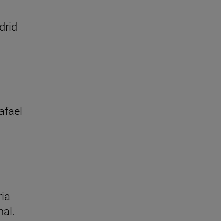
drid
afael
ria
nal.