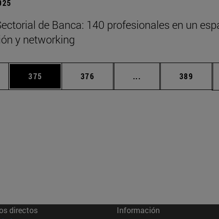
2025
ectorial de Banca: 140 profesionales en un esp
xión y networking
ias Use TAB para desplazarse.
a
Página
Página
Páginas intermedias 
Página
375
376
...
389
os directos
Información