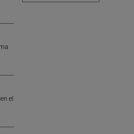
rma
en el