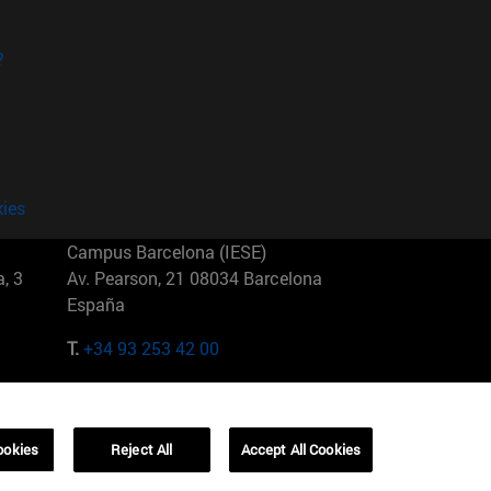
?
kies
Campus Barcelona (IESE)
, 3
Av. Pearson, 21 08034 Barcelona
España
T.
+34 93 253 42 00
Campus Sao Paulo (IESE)
5
Rua Martiniano de Carvalho, 573
01321001 Bela Vista Brasil
ookies
Reject All
Accept All Cookies
T.
+55 11 3177-8300