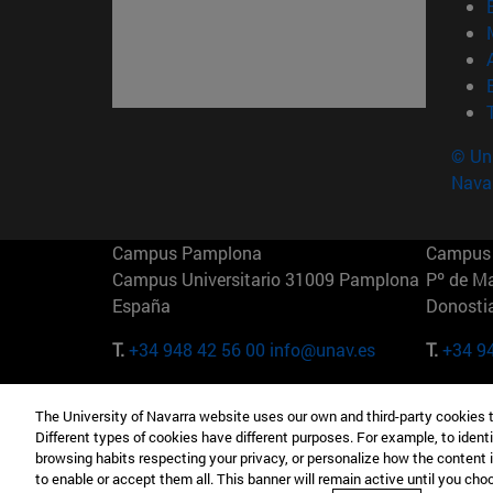
© Uni
Nava
Campus Pamplona
Campus 
Campus Universitario 31009 Pamplona
Pº de M
España
Donosti
T.
+34 948 42 56 00
info@unav.es
T.
+34 9
Campus Madrid (IESE)
Campus 
The University of Navarra website uses our own and third-party cookies 
Camino del Cerro Águila 3 28023
165 W 5
Different types of cookies have different purposes. For example, to identi
Madrid España
EE.UU
browsing habits respecting your privacy, or personalize how the content 
to enable or accept them all. This banner will remain active until you ch
T.
+34 912 11 30 00
T.
+1 64