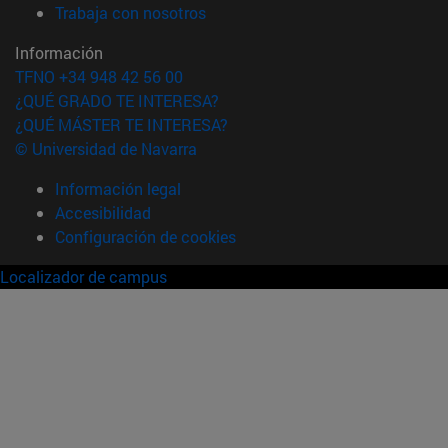
(abre en nueva ventana)
Trabaja con nosotros
Información
TFNO +34 948 42 56 00
¿QUÉ GRADO TE INTERESA?
¿QUÉ MÁSTER TE INTERESA?
© Universidad de Navarra
Información legal
Accesibilidad
Configuración de cookies
Localizador de campus