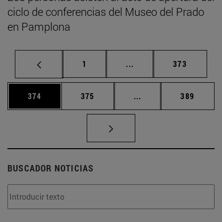
ciclo de conferencias del Museo del Prado
en Pamplona
Página
Páginas intermedias Us
Página
1
...
373
Página
Página
Páginas intermedias 
Página
374
375
...
389
BUSCADOR NOTICIAS