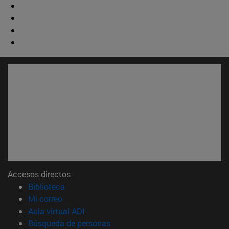
Accesos directos
(abre en nueva ventana)
Biblioteca
(abre en nueva ventana)
Mi correo
(abre en nueva ventana)
Aula virtual ADI
(abre en nueva ventana)
Búsqueda de personas