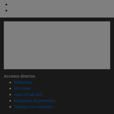
Accesos directos
(abre en nueva ventana)
Biblioteca
(abre en nueva ventana)
Mi correo
(abre en nueva ventana)
Aula virtual ADI
(abre en nueva ventana)
Búsqueda de personas
(abre en nueva ventana)
Trabaja con nosotros