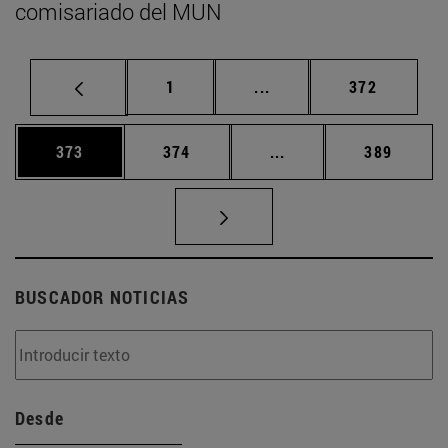
comisariado del MUN
Página
Páginas intermedias Us
Página
1
...
372
Página
Página
Páginas intermedias 
Página
373
374
...
389
BUSCADOR NOTICIAS
Desde