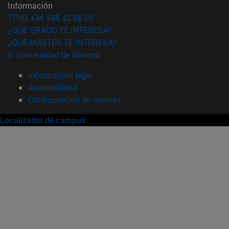
Información
TFNO +34 948 42 56 00
¿QUÉ GRADO TE INTERESA?
¿QUÉ MÁSTER TE INTERESA?
© Universidad de Navarra
Información legal
Accesibilidad
Configuración de cookies
Localizador de campus