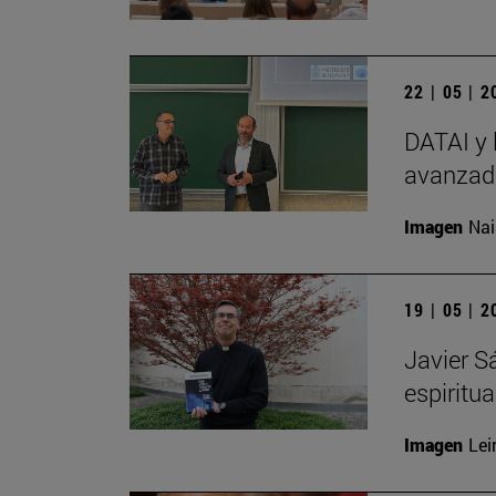
22 | 05 | 
DATAI y 
avanzada
Imagen
Nai
19 | 05 | 
Javier S
espiritu
Imagen
Lei