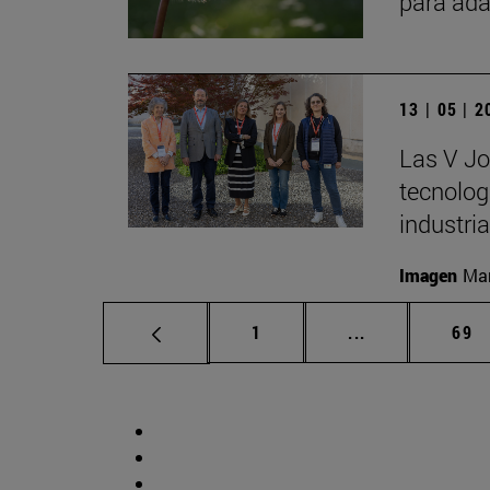
para ada
13 | 05 | 
Las V Jo
tecnologí
industria
Imagen
Man
Página
Páginas interm
Pág
1
...
69