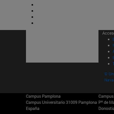
Acces
© Uni
Nava
Campus Pamplona
Campus 
Campus Universitario 31009 Pamplona
Pº de M
España
Donosti