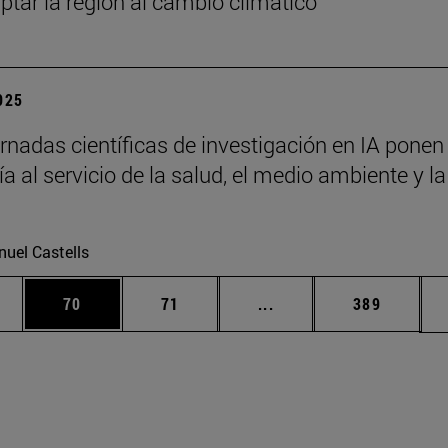
ptar la región al cambio climático
2025
rnadas científicas de investigación en IA ponen 
a al servicio de la salud, el medio ambiente y la
uel Castells
edias Use TAB para desplazarse.
ina
Página
Página
Páginas intermedias Us
Página
70
71
...
389