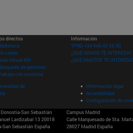
os directos
Información
(abre en nueva ventana)
Biblioteca
TFNO +34 948 42 56 00
(abre en nueva ventana)
Mi correo
¿QUÉ GRADO TE INTERESA?
(abre en nueva ventana)
Aula virtual ADI
¿QUÉ MÁSTER TE INTERESA
(abre en nueva ventana)
Búsqueda de personas
(abre en nueva ventana)
Trabaja con nosotros
versidad de
Información legal
rra
Accesibilidad
Configuración de coo
Donostia-San Sebastián
Campus Madrid
anuel Lardizabal 13 20018
Calle Marquesado de Sta. Marta
a-San Sebastián España
28027 Madrid España