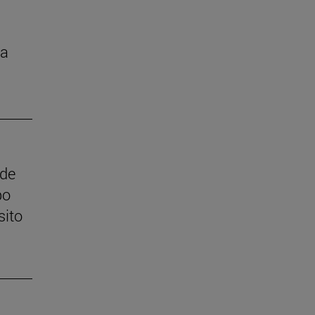
la
 de
po
sito