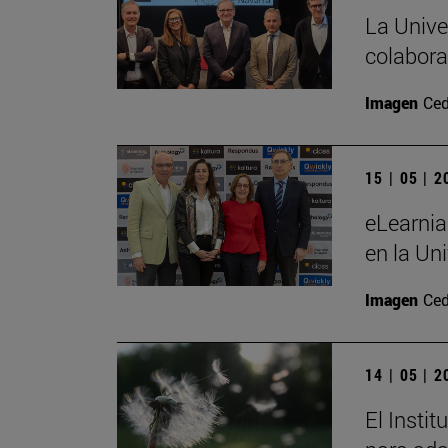
La Unive
colabora
Imagen
Ced
15 | 05 | 
eLearnia
en la Un
Imagen
Ced
14 | 05 | 
El Insti