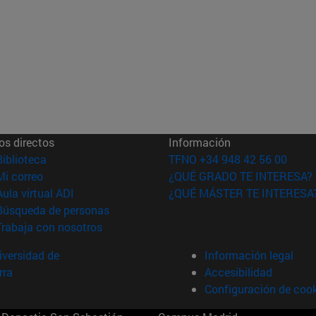
os directos
Información
(abre en nueva ventana)
Biblioteca
TFNO +34 948 42 56 00
(abre en nueva ventana)
Mi correo
¿QUÉ GRADO TE INTERESA?
(abre en nueva ventana)
Aula virtual ADI
¿QUÉ MÁSTER TE INTERESA
(abre en nueva ventana)
Búsqueda de personas
(abre en nueva ventana)
Trabaja con nosotros
versidad de
Información legal
rra
Accesibilidad
Configuración de coo