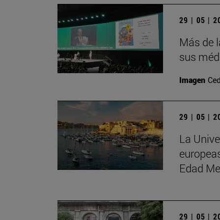
29 | 05 | 
Más de l
sus médi
Imagen
Ced
29 | 05 | 
La Unive
europeas
Edad Me
29 | 05 | 