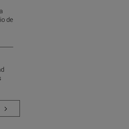
 a
cio de
ad
s
e TAB para desplazarse.