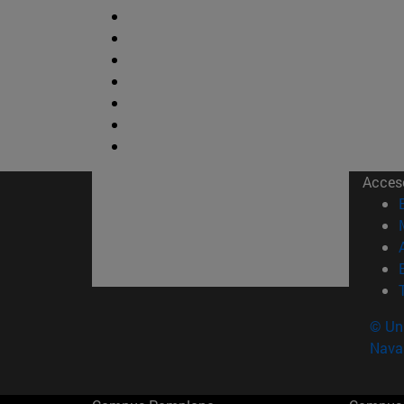
Acces
© Uni
Nava