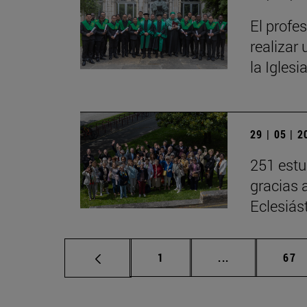
El profe
realizar 
la Iglesi
29 | 05 | 
251 estu
gracias 
Eclesiás
Página
Páginas interm
Pág
1
...
67