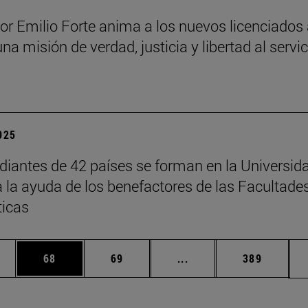
sor Emilio Forte anima a los nuevos licenciados
una misión de verdad, justicia y libertad al servi
a
2025
diantes de 42 países se forman en la Universid
a la ayuda de los benefactores de las Facultade
ticas
edias Use TAB para desplazarse.
ina
Página
Página
Páginas intermedias Us
Página
68
69
...
389