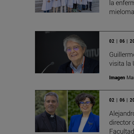
la enfer
mieloma
02 | 06 | 
Guillerm
visita la
Imagen
Man
02 | 06 | 
Alejand
director
Facultad