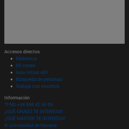
Accesos directos
(abre en nueva ventana)
Biblioteca
(abre en nueva ventana)
Mi correo
(abre en nueva ventana)
Aula virtual ADI
(abre en nueva ventana)
Búsqueda de personas
(abre en nueva ventana)
Trabaja con nosotros
Información
TFNO +34 948 42 56 00
¿QUÉ GRADO TE INTERESA?
¿QUÉ MÁSTER TE INTERESA?
© Universidad de Navarra