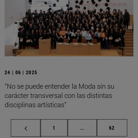
24 | 06 | 2025
“No se puede entender la Moda sin su
carácter transversal con las distintas
disciplinas artísticas”
Página
Páginas intermedias Us
Página
1
...
62