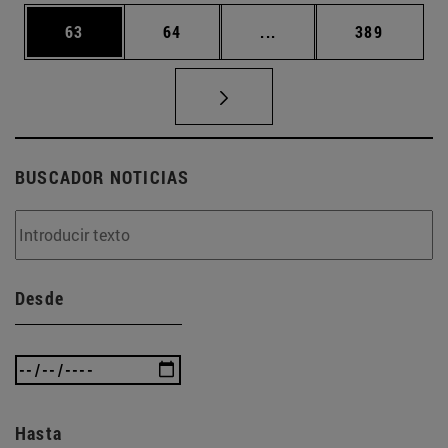
Página
Página
Páginas intermedias U
Página
63
64
...
389
BUSCADOR NOTICIAS
Desde
Hasta