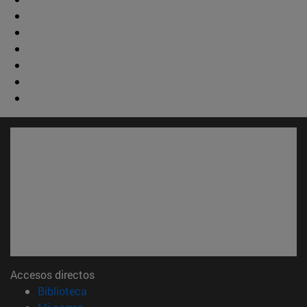
Accesos directos
(abre en nueva ventana)
Biblioteca
(abre en nueva ventana)