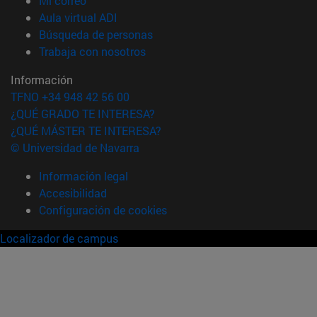
Mi correo
(abre en nueva ventana)
Aula virtual ADI
(abre en nueva ventana)
Búsqueda de personas
(abre en nueva ventana)
Trabaja con nosotros
Información
TFNO +34 948 42 56 00
¿QUÉ GRADO TE INTERESA?
¿QUÉ MÁSTER TE INTERESA?
© Universidad de Navarra
Información legal
Accesibilidad
Configuración de cookies
Localizador de campus