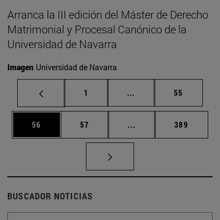
Arranca la III edición del Máster de Derecho
Matrimonial y Procesal Canónico de la
Universidad de Navarra
Imagen
Universidad de Navarra
Página
Páginas intermedias Us
Página
1
...
55
Página
Página
Páginas intermedias U
Página
56
57
...
389
BUSCADOR NOTICIAS