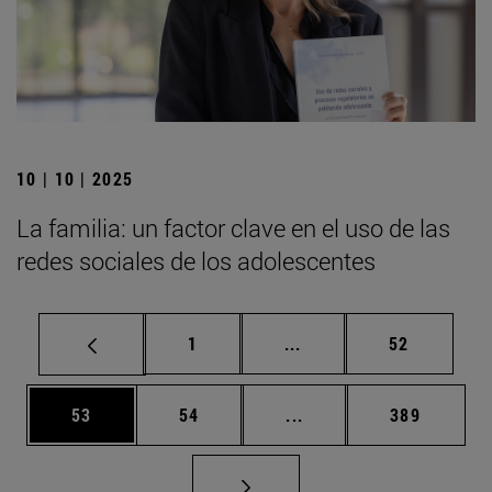
10 | 10 | 2025
La familia: un factor clave en el uso de las
redes sociales de los adolescentes
Página
Páginas intermedias Us
Página
1
...
52
Página
Página
Páginas intermedias U
Página
53
54
...
389