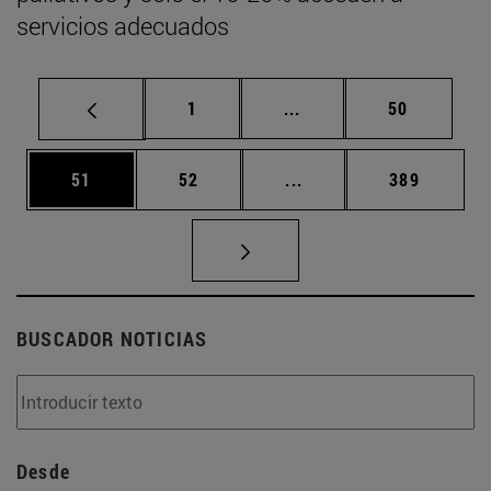
servicios adecuados
Página
Páginas intermedias Us
Página
1
...
50
Página
Página
Páginas intermedias U
Página
51
52
...
389
BUSCADOR NOTICIAS
Desde