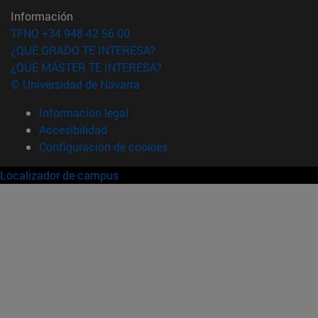
Información
TFNO +34 948 42 56 00
¿QUÉ GRADO TE INTERESA?
¿QUÉ MÁSTER TE INTERESA?
© Universidad de Navarra
Información legal
Accesibilidad
Configuración de cookies
Localizador de campus