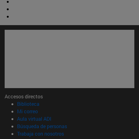
Accesos directos
(abre en nueva ventana)
Biblioteca
(abre en nueva ventana)
Mi correo
(abre en nueva ventana)
Aula virtual ADI
(abre en nueva ventana)
Búsqueda de personas
(abre en nueva ventana)
Trabaja con nosotros