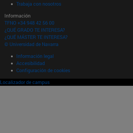
(abre en nueva ventana)
Trabaja con nosotros
Información
TFNO +34 948 42 56 00
¿QUÉ GRADO TE INTERESA?
¿QUÉ MÁSTER TE INTERESA?
© Universidad de Navarra
Información legal
Accesibilidad
Configuración de cookies
Localizador de campus