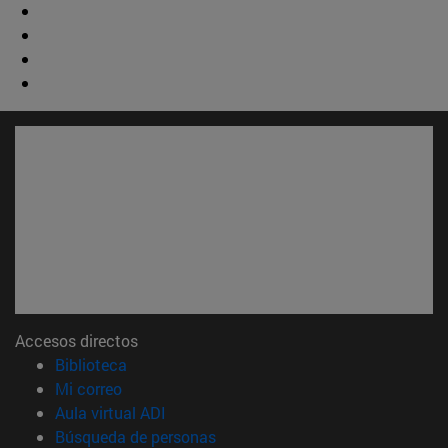
Accesos directos
(abre en nueva ventana)
Biblioteca
(abre en nueva ventana)
Mi correo
(abre en nueva ventana)
Aula virtual ADI
(abre en nueva ventana)
Búsqueda de personas