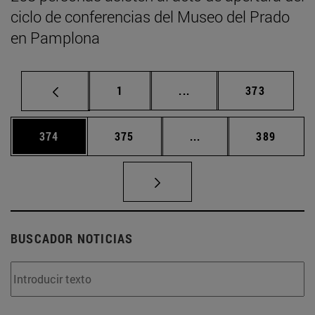
ciclo de conferencias del Museo del Prado
en Pamplona
Página
Páginas intermedias Us
Página
1
...
373
Página
Página
Páginas intermedias 
Página
374
375
...
389
BUSCADOR NOTICIAS