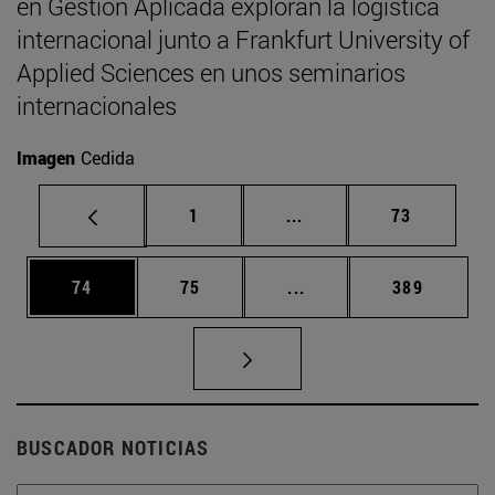
en Gestión Aplicada exploran la logística
internacional junto a Frankfurt University of
Applied Sciences en unos seminarios
internacionales
Imagen
Cedida
Página
Páginas intermedias Us
Página
1
...
73
Página
Página
Páginas intermedias U
Página
74
75
...
389
BUSCADOR NOTICIAS