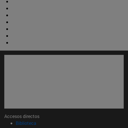
Accesos directos
(abre en nueva ventana)
Biblioteca