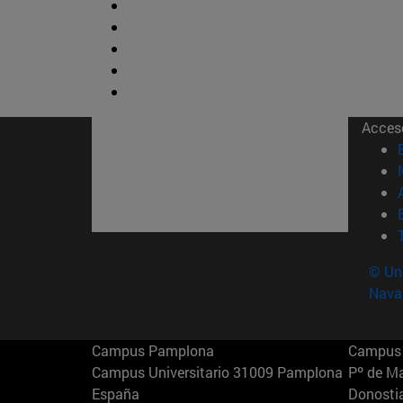
Acces
© Uni
Nava
Campus Pamplona
Campus 
Campus Universitario 31009 Pamplona
Pº de M
España
Donosti