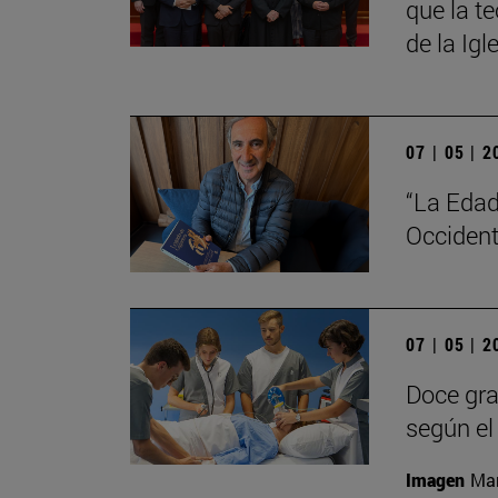
que la t
de la Igl
07 | 05 | 
“La Edad
Occident
07 | 05 | 
Doce gra
según el 
Imagen
Man