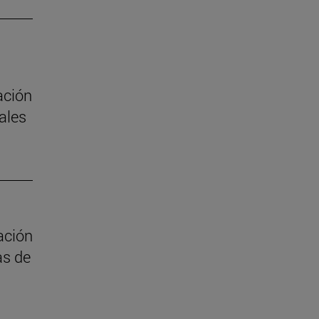
ación
ales
ación
as de