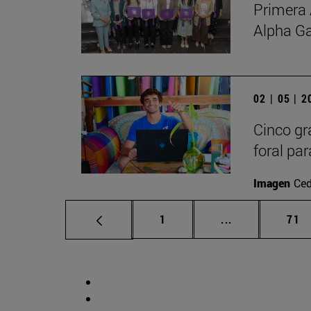
Primera 
Alpha G
02 | 05 | 
Cinco gr
foral par
Imagen
Ced
Página
Páginas interm
Pág
1
...
71