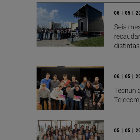
06 | 05 | 
Seis mes
recaudar
distintas
06 | 05 | 
­Tecnun a
Telecom
05 | 05 | 