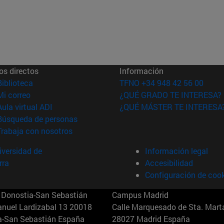
os directos
Información
(abre en nueva ventana)
Biblioteca
TFNO +34 948 42 56 00
(abre en nueva ventana)
Mi correo
¿QUÉ GRADO TE INTERESA?
(abre en nueva ventana)
Aula virtual ADI
¿QUÉ MÁSTER TE INTERESA
(abre en nueva ventana)
Búsqueda de personas
(abre en nueva ventana)
Trabaja con nosotros
versidad de
Información legal
rra
Accesibilidad
Configuración de coo
Donostia-San Sebastián
Campus Madrid
anuel Lardizabal 13 20018
Calle Marquesado de Sta. Marta
a-San Sebastián España
28027 Madrid España