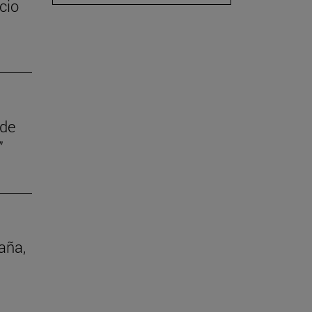
cio
 de
”
aña,