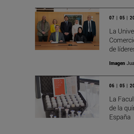
07 | 05 | 
La Unive
Comercio
de líder
Imagen
Jua
06 | 05 | 
La Facul
de la qu
España