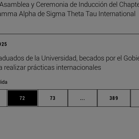
Asamblea y Ceremonia de Inducción del Chapt
amma Alpha de Sigma Theta Tau International
2025
aduados de la Universidad, becados por el Gobi
a realizar prácticas internacionales
ida
edias Use TAB para desplazarse.
ina
Página
Página
Páginas intermedias Us
Página
72
73
...
389