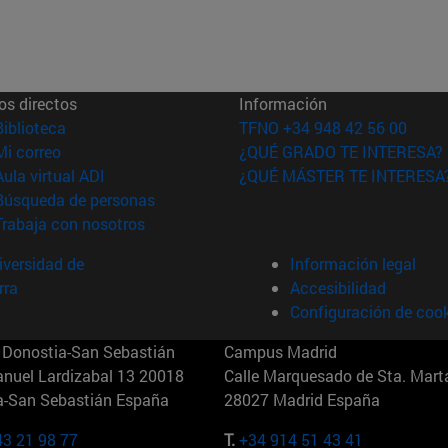
os directos
Información
(abre en nueva ventana)
Biblioteca
TFNO +34 948 42 56 00
(abre en nueva ventana)
Mi correo
¿QUÉ GRADO TE INTERESA?
(abre en nueva ventana)
Aula virtual ADI
¿QUÉ MÁSTER TE INTERESA
(abre en nueva ventana)
Búsqueda de personas
(abre en nueva ventana)
Trabaja con nosotros
versidad de
Información legal
rra
Accesibilidad
Configuración de coo
Donostia-San Sebastián
Campus Madrid
anuel Lardizabal 13 20018
Calle Marquesado de Sta. Marta
a-San Sebastián España
28027 Madrid España
43 21 98 77
T.
+34 914 51 43 41