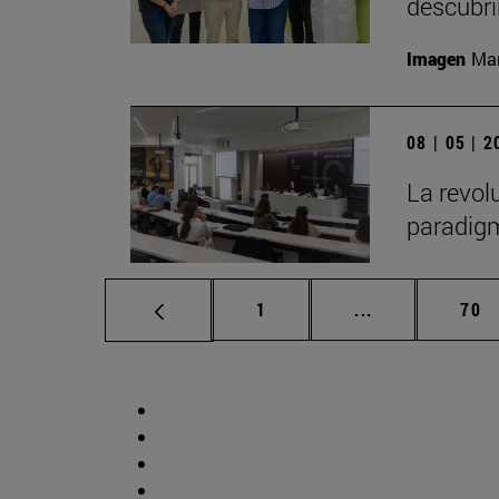
descubr
Imagen
Man
08 | 05 | 
La revol
paradigm
Página
Páginas interm
Pág
1
...
70