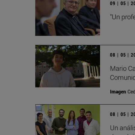
09 | 05 | 
"Un prof
08 | 05 | 
Mario Ca
Comunica
Imagen
Ced
08 | 05 | 
Un análi