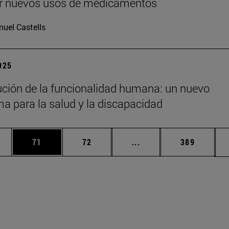
ir nuevos usos de medicamentos
uel Castells
2025
ución de la funcionalidad humana: un nuevo
a para la salud y la discapacidad
edias Use TAB para desplazarse.
ina
Página
Página
Páginas intermedias Us
Página
71
72
...
389