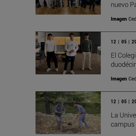
nuevo P
Imagen
Ced
12 | 05 | 
El Coleg
duodécim
Imagen
Ced
12 | 05 | 
La Univer
campus c