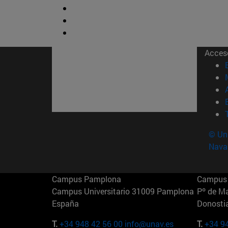
Acces
© Uni
Nava
Campus Pamplona
Campus 
Campus Universitario 31009 Pamplona
Pº de M
España
Donosti
T.
+34 948 42 56 00
info@unav.es
T.
+34 9