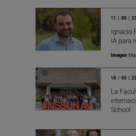
11 | 05 | 
Ignacio 
IA para 
Imagen
Man
10 | 05 | 
La Facul
internac
School