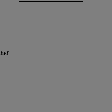
dad’
l