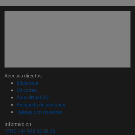
Accesos directos
(abre en nueva ventana)
Biblioteca
(abre en nueva ventana)
Mi correo
(abre en nueva ventana)
Aula virtual ADI
(abre en nueva ventana)
Búsqueda de personas
(abre en nueva ventana)
Trabaja con nosotros
Información
TFNO +34 948 42 56 00