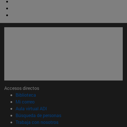
Accesos directos
(abre en nueva ventana)
Biblioteca
(abre en nueva ventana)
Mi correo
(abre en nueva ventana)
Aula virtual ADI
(abre en nueva ventana)
Búsqueda de personas
(abre en nueva ventana)
Trabaja con nosotros