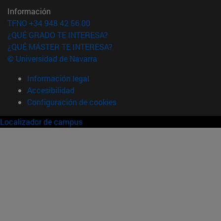
Información
TFNO +34 948 42 56 00
¿QUÉ GRADO TE INTERESA?
¿QUÉ MÁSTER TE INTERESA?
© Universidad de Navarra
Información legal
Accesibilidad
Configuración de cookies
Localizador de campus