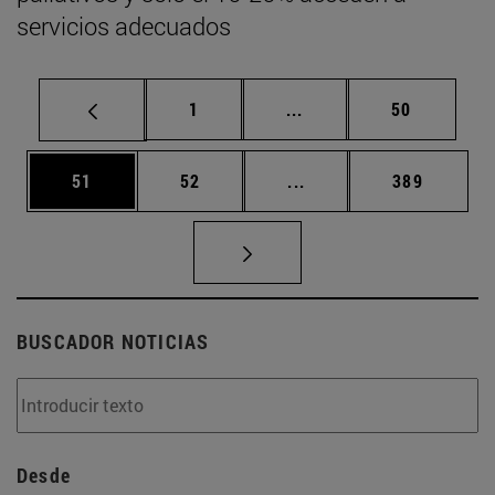
servicios adecuados
Página
Páginas intermedias Us
Página
1
...
50
Página
Página
Páginas intermedias U
Página
51
52
...
389
BUSCADOR NOTICIAS
Desde