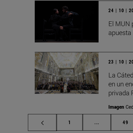
24 | 10 | 
El MUN p
apuesta 
23 | 10 | 
La Cáted
en un en
privada 
Imagen
Ced
Página
Páginas interm
Pág
1
...
49