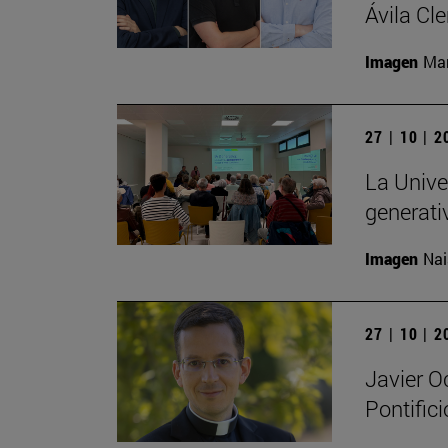
Ávila Cl
Imagen
Man
27 | 10 | 
La Univer
generati
Imagen
Nai
27 | 10 | 
Javier O
Pontific