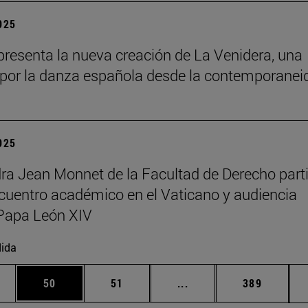
2025
resenta la nueva creación de La Venidera, una
por la danza española desde la contemporanei
2025
ra Jean Monnet de la Facultad de Derecho part
cuentro académico en el Vaticano y audiencia
Papa León XIV
ida
edias Use TAB para desplazarse.
ina
Página
Página
Páginas intermedias Us
Página
50
51
...
389