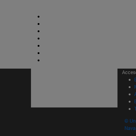
Acces
© Uni
Nava