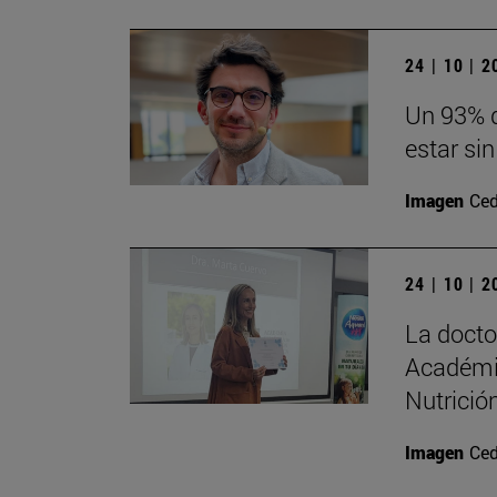
24 | 10 | 
Un 93% d
estar sin
Imagen
Ced
24 | 10 | 
La doct
Académi
Nutrición
Imagen
Ced