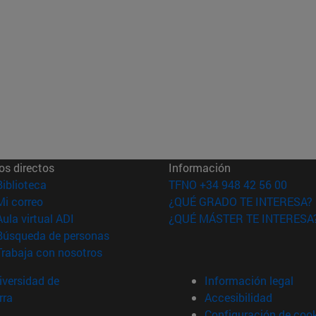
os directos
Información
(abre en nueva ventana)
Biblioteca
TFNO +34 948 42 56 00
(abre en nueva ventana)
Mi correo
¿QUÉ GRADO TE INTERESA?
(abre en nueva ventana)
Aula virtual ADI
¿QUÉ MÁSTER TE INTERESA
(abre en nueva ventana)
Búsqueda de personas
(abre en nueva ventana)
Trabaja con nosotros
versidad de
Información legal
rra
Accesibilidad
Configuración de coo