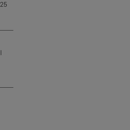
–25
l