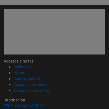
Accesos directos
(abre en nueva ventana)
Biblioteca
(abre en nueva ventana)
Mi correo
(abre en nueva ventana)
Aula virtual ADI
(abre en nueva ventana)
Búsqueda de personas
(abre en nueva ventana)
Trabaja con nosotros
Información
TFNO +34 948 42 56 00