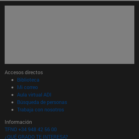
Accesos directos
(abre en nueva ventana)
Biblioteca
(abre en nueva ventana)
Mi correo
(abre en nueva ventana)
Aula virtual ADI
(abre en nueva ventana)
Búsqueda de personas
(abre en nueva ventana)
Trabaja con nosotros
Información
TFNO +34 948 42 56 00
¿QUÉ GRADO TE INTERESA?