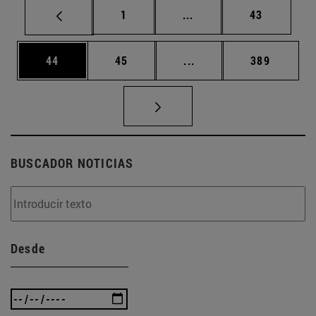
Página
Páginas intermedias Us
Página
1
...
43
Página
Página
Páginas intermedias U
Página
44
45
...
389
BUSCADOR NOTICIAS
Desde